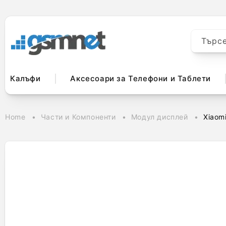
към
съдържанието
Търс
Калъфи
Аксесоари за Телефони и Таблети
Home
Части и Компоненти
Модул дисплей
Xiaom
Прескочи към
информацията
за продукта