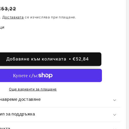
на
€53,22
.
Доставката
се изчислява при плащане.
ци
дажба
Добавяне към количката
€52,84
ичаване
о
чеството
mi
Още варианти за плащане
mi
 навреме доставяне
ип за поддръжка
орен
лей
дукта