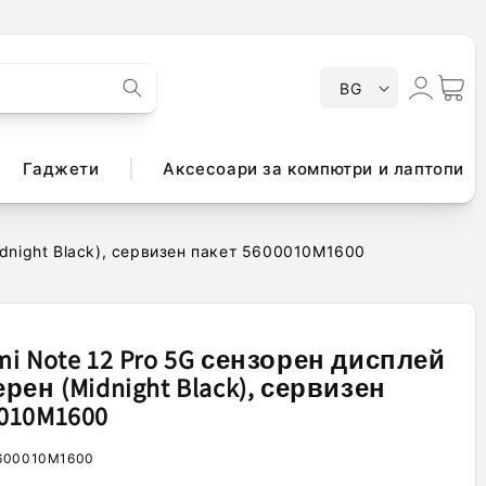
Е
Влизане
Количк
BG
з
и
к
Гаджети
Аксесоари за компютри и лаптопи
idnight Black), сервизен пакет 5600010M1600
mi Note 12 Pro 5G сензорен дисплей
ерен (Midnight Black), сервизен
010M1600
600010M1600