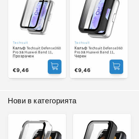
Techsuit
Techsuit
Доставчик:
Доставчик:
Калъф Techsuit Defense360
Калъф Techsuit Defense360
Pro за Huawei Band 11,
Pro за Huawei Band 11,
Прозрачен
Черен
Обичайна
€9,46
Обичайна
€9,46
цена
цена
Нови в категорията