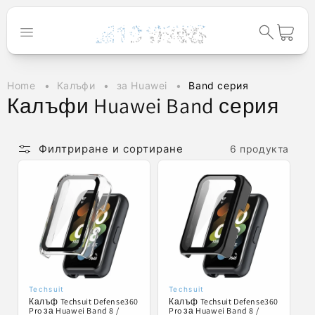
към
съдържанието
Количка
Home
Калъфи
за Huawei
Band серия
К
Калъфи Huawei Band серия
о
л
Филтриране и сортиране
6 продукта
е
к
ц
и
я
:
Techsuit
Techsuit
Доставчик:
Доставчик:
Калъф Techsuit Defense360
Калъф Techsuit Defense360
Pro за Huawei Band 8 /
Pro за Huawei Band 8 /