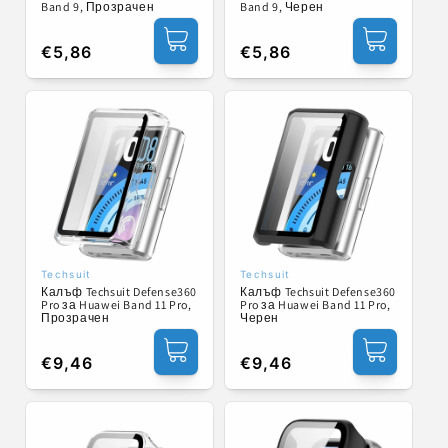
Band 9, Прозрачен
Band 9, Черен
Обичайна
€5,86
Обичайна
€5,86
цена
цена
Techsuit
Techsuit
Доставчик:
Доставчик:
Калъф Techsuit Defense360
Калъф Techsuit Defense360
Pro за Huawei Band 11 Pro,
Pro за Huawei Band 11 Pro,
Прозрачен
Черен
Обичайна
€9,46
Обичайна
€9,46
цена
цена