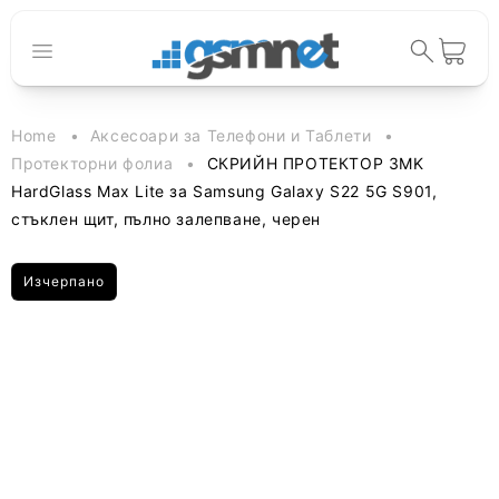
към
съдържанието
Количка
Home
Аксесоари за Телефони и Таблети
Протекторни фолиа
СКРИЙН ПРОТЕКТОР 3MK
HardGlass Max Lite за Samsung Galaxy S22 5G S901,
стъклен щит, пълно залепване, черен
Изчерпано
Прескочи към
информацията
за продукта