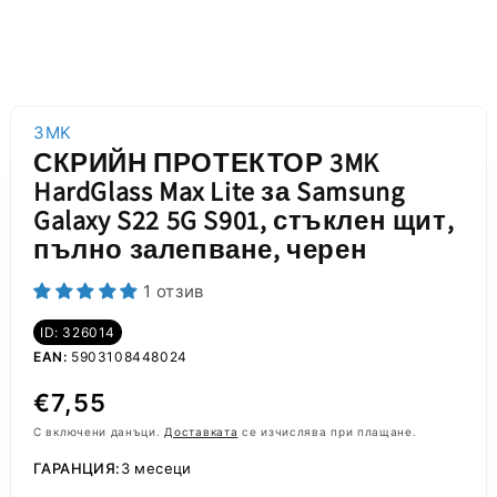
3MK
СКРИЙН ПРОТЕКТОР 3MK
HardGlass Max Lite за Samsung
Galaxy S22 5G S901, стъклен щит,
пълно залепване, черен
1 отзив
ID: 326014
EAN:
5903108448024
Обичайна
€7,55
цена
С включени данъци.
Доставката
се изчислява при плащане.
ГАРАНЦИЯ:
3 месеци