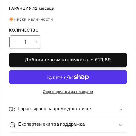
цена
ГАРАНЦИЯ:
12 месеци
Ниски наличности
КОЛИЧЕСТВО
Намаляване
Увеличаване
на
на
количеството
количеството
Добавяне към количката
€21,89
за
за
Батерия
Батерия
за
за
Apple
Apple
Watch
Watch
Още варианти за плащане
Series
Series
8
8
41mm
41mm
Гарантирано навреме доставяне
Експертен екип за поддръжка