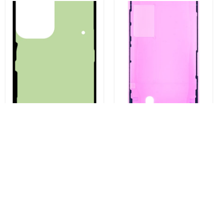
Комплект лепило за заден
Лепило за дисплей Apple
капак на батерията
iPhone 13 Pro, Service Pack
Samsung Galaxy S23 Ultra
923-06628
S918, Service Pack GH82-
30559A
€3,39
€4,91
Купи сега
Купи сега