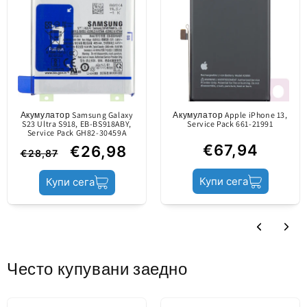
Следпазарен
стандарти.
да се активира отново чрез конектора
(информация)
Представя разлики в
(батерията трябва да се зареди, преди да се
качеството в
активира)
сравнение с
оригиналната част
(Service Pack).
Акумулатор Samsung Galaxy
Акумулатор Apple iPhone 13,
S23 Ultra S918, EB-BS918ABY,
Service Pack 661-21991
Service Pack GH82-30459A
Съдържание
Акумулатор
€67,94
€26,98
€28,87
Купи сега
Купи сега
Състояние на
Aftermarket
продукта
Често купувани заедно