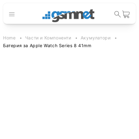
към
съдържанието
Количка
Home
Части и Компоненти
Акумулатори
Батерия за Apple Watch Series 8 41mm
Прескочи към
информацията
за продукта