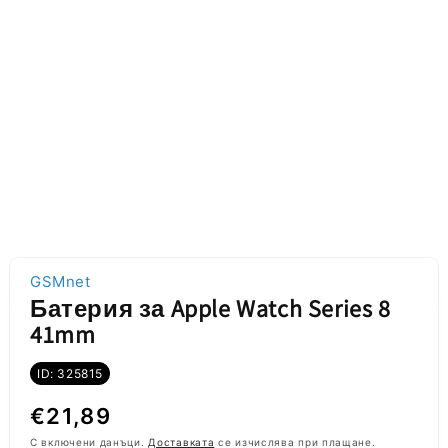
GSMnet
Батерия за Apple Watch Series 8
41mm
ID: 325815
Обичайна
€21,89
С включени данъци.
Доставката
се изчислява при плащане.